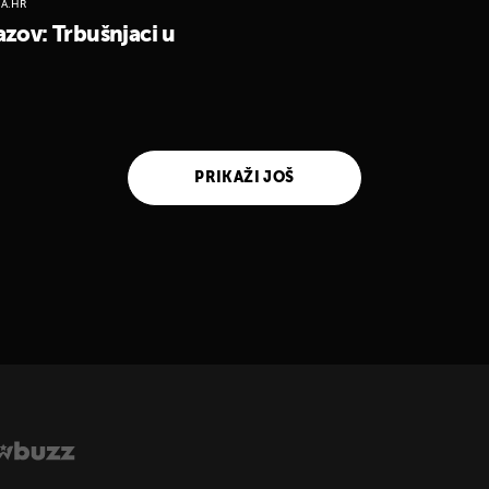
A.HR
zazov: Trbušnjaci u
PRIKAŽI JOŠ
UKLJUČITE NOTIFIKACIJE