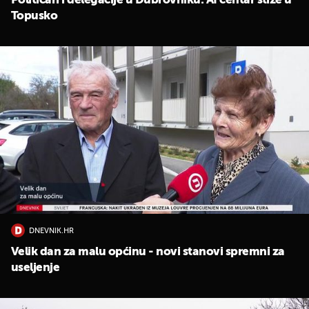
Političari i delegacije u Dubrovniku: AI centar stiže u
Topusko
DNEVNIK.HR
Velik dan za malu općinu - novi stanovi spremni za
useljenje