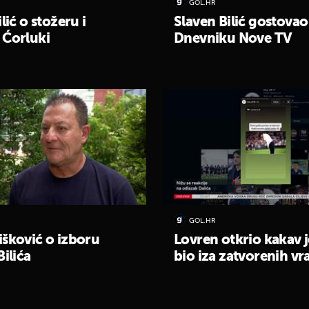
GOL.HR
lić o stožeru i
Slaven Bilić gostovao
 Ćorluki
Dnevniku Nove TV
GOL.HR
šković o izboru
Lovren otkrio kakav j
Bilića
bio iza zatvorenih vra
UKLJUČITE NOTIFIKACIJE