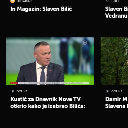
SHOWBUZZ
GOL.HR
In Magazin: Slaven Bilić
Slaven Bi
Vedranu
GOL.HR
GOL.HR
Kustić za Dnevnik Nove TV
Damir Mi
otkrio kako je izabrao Bilića:
Slavena 