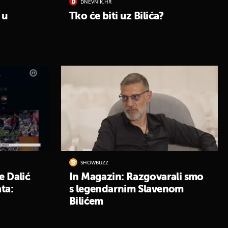
DNEVNIK.HR
 u
Tko će biti uz Bilića?
SHOWBUZZ
e Dalić
In Magazin: Razgovarali smo
ta:
s legendarnim Slavenom
Bilićem