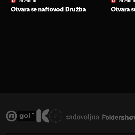
DNEVNIK.HR
DNEVNIK.H
Otvara se naftovod Družba
Otvara s