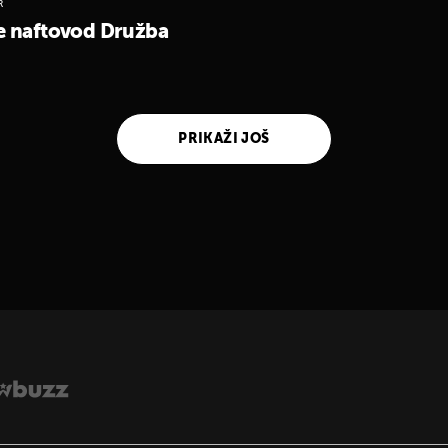
R
e naftovod Družba
PRIKAŽI JOŠ
UKLJUČITE NOTIFIKACIJE