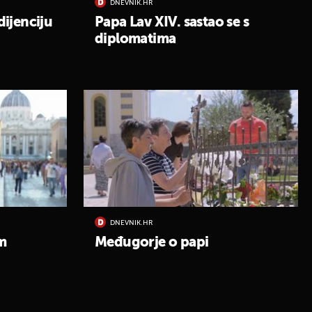
DNEVNIK.HR
ijenciju
Papa Lav XIV. sastao se s
diplomatima
DNEVNIK.HR
m
Međugorje o papi