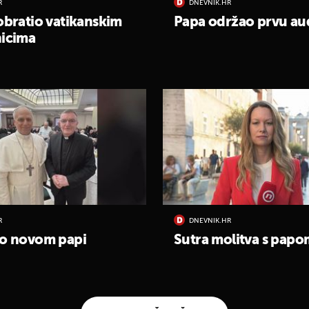
R
DNEVNIK.HR
obratio vatikanskim
Papa održao prvu aud
nicima
R
DNEVNIK.HR
 o novom papi
Sutra molitva s papo
UKLJUČITE NOTIFIKACIJE