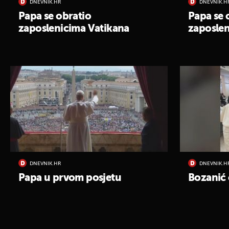
DNEVNIK.HR
DNEVNIK.H
Papa se obratio
Papa se 
zaposlenicima Vatikana
zaposle
DNEVNIK.HR
DNEVNIK.H
Papa u prvom posjetu
Bozanić