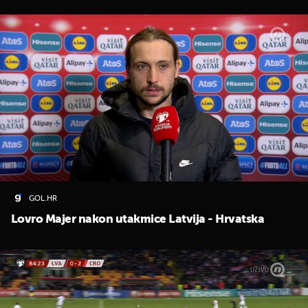
GOL.HR
Lovro Majer nakon utakmice Latvija - Hrvatska