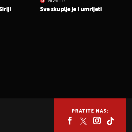
DNEVNIK.HR
riji
Sve skuplje je i umrijeti
PRATITE NAS: