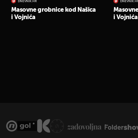
DNEVNIK.HR
DNEVNIK.H
Masovne grobnice kod Našica
Masovne
i Vojnića
i Vojnića