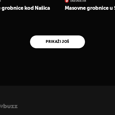
R
DNEVNIK.HR
 grobnice kod Našica
Masovne grobnice u Si
PRIKAŽI JOŠ
UKLJUČITE NOTIFIKACIJE