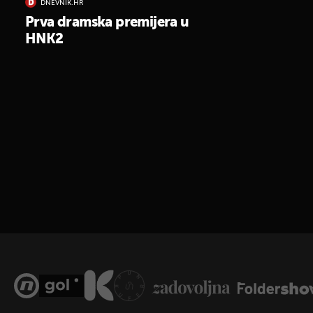
DNEVNIK.HR
Prva dramska premijera u
HNK2