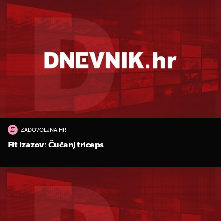
ZADOVOLJNA.HR
Fit izazov: Čučanj triceps
UKLJUČITE NOTIFIKACIJE