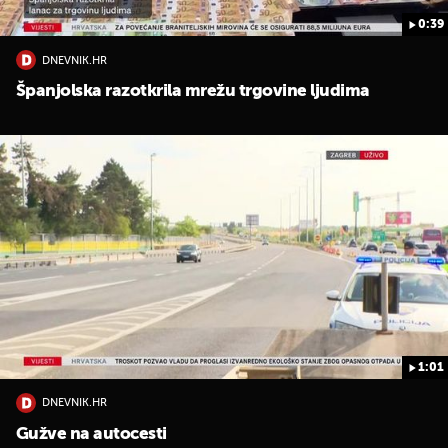
0:39
DNEVNIK.HR
Španjolska razotkrila mrežu trgovine ljudima
1:01
DNEVNIK.HR
Gužve na autocesti