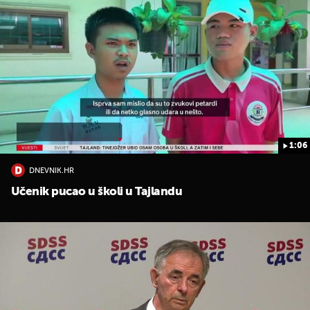
1:06
DNEVNIK.HR
Učenik pucao u školi u Tajlandu