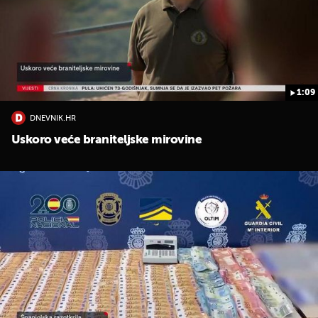
1:09
DNEVNIK.HR
UKLJUČITE NOTIFIKACIJE
Uskoro veće braniteljske mirovine