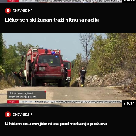
1:02
DNEVNIK.HR
Ličko-senjski župan traži hitnu sanaciju
0:34
DNEVNIK.HR
Uhićen osumnjičeni za podmetanje požara