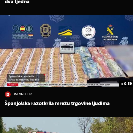
dva tjedna
0:39
DNEVNIK.HR
Španjolska razotkrila mrežu trgovine ljudima