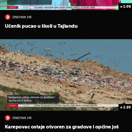
1:06
DNEVNIK.HR
Učenik pucao u školi u Tajlandu
1:20
DNEVNIK.HR
Karepovac ostaje otvoren za gradove i općine još