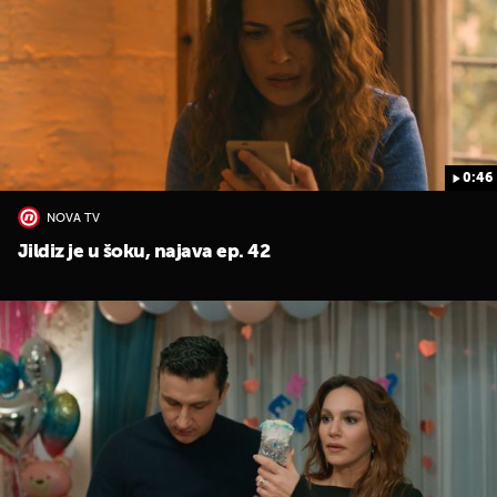
0:46
UKLJUČITE NOTIFIKACIJE
NOVA TV
Jildiz je u šoku, najava ep. 42