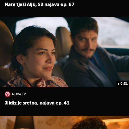
Nare tješi Alju, S2 najava ep. 67
0:31
NOVA TV
Jildiz je sretna, najava ep. 41