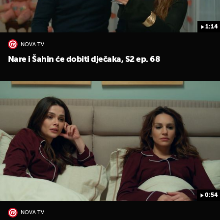
1:14
NOVA TV
Nare i Šahin će dobiti dječaka, S2 ep. 68
0:54
NOVA TV