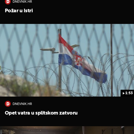
DNEVNIK.HR
Požar u Istri
1:53
DNEVNIK.HR
Opet vatra u splitskom zatvoru