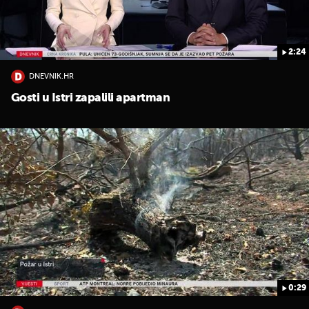
2:24
DNEVNIK.HR
Gosti u Istri zapalili apartman
0:29