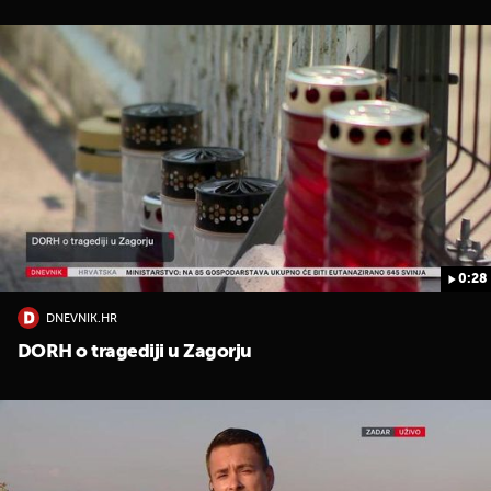
0:28
DNEVNIK.HR
DORH o tragediji u Zagorju