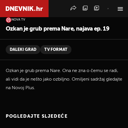
NOVA TV
PRETRAŽITE VIJESTI
Ozkan je grub prema Nare, najava ep. 19
DALEKI GRAD
TV FORMAT
Ozkan je grub prema Nare. Ona ne zna o čemu se radi,
ali vidi da je nešto jako ozbiljno. Omiljeni sadržaj gledajte
na Novoj Plus.
POGLEDAJTE SLJEDEĆE