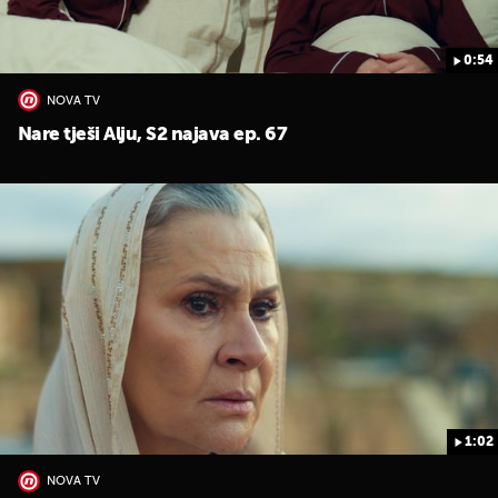
0:54
NOVA TV
Nare tješi Alju, S2 najava ep. 67
1:02
NOVA TV