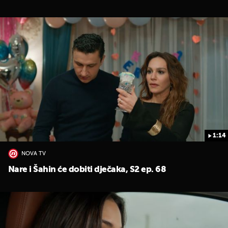
1:14
NOVA TV
Nare i Šahin će dobiti dječaka, S2 ep. 68