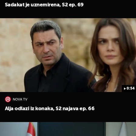
Sadakat je uznemirena, S2 ep. 69
0:54
NOVA TV
Alja odlazi iz konaka, S2 najava ep. 66