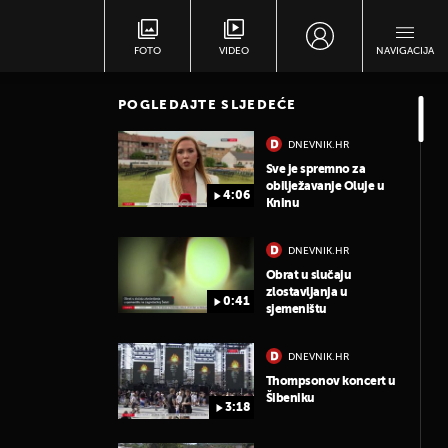
FOTO
VIDEO
NAVIGACIJA
POGLEDAJTE SLJEDEĆE
DNEVNIK.HR
Sve je spremno za
obilježavanje Oluje u
4:06
Kninu
DNEVNIK.HR
Obrat u slučaju
zlostavljanja u
0:41
sjemeništu
DNEVNIK.HR
Thompsonov koncert u
Šibeniku
3:18