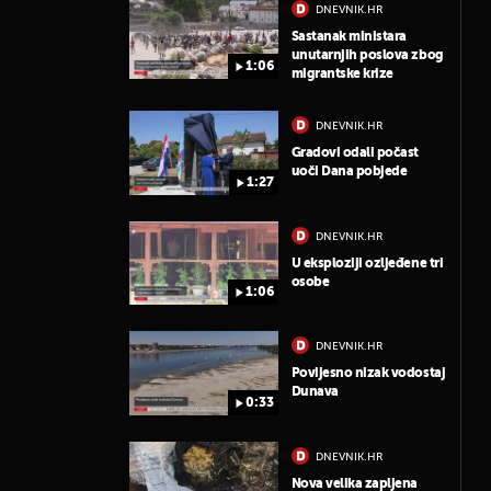
DNEVNIK.HR
Sastanak ministara
unutarnjih poslova zbog
1:06
migrantske krize
DNEVNIK.HR
Gradovi odali počast
uoči Dana pobjede
1:27
DNEVNIK.HR
U eksploziji ozljeđene tri
osobe
1:06
DNEVNIK.HR
Povijesno nizak vodostaj
Dunava
0:33
DNEVNIK.HR
Nova velika zapljena