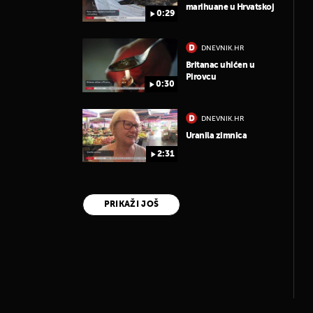
marihuane u Hrvatskoj
0:29
DNEVNIK.HR
Britanac uhićen u
Pirovcu
0:30
DNEVNIK.HR
Uranila zimnica
2:31
PRIKAŽI JOŠ