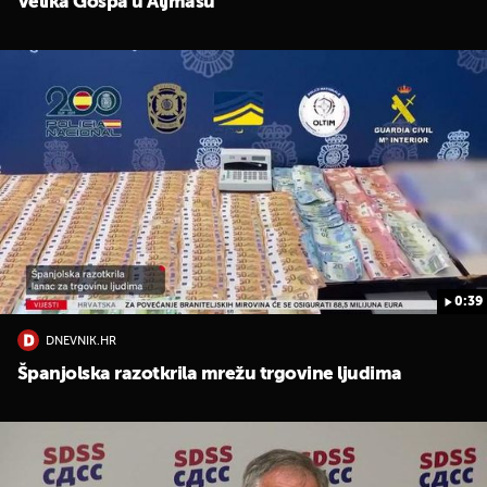
Velika Gospa u Aljmašu
0:39
DNEVNIK.HR
Španjolska razotkrila mrežu trgovine ljudima