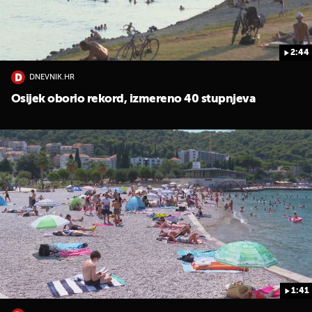
2:44
DNEVNIK.HR
Osijek oborio rekord, izmereno 40 stupnjeva
1:41