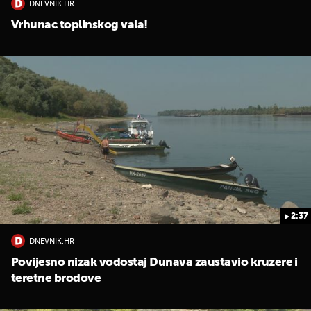
DNEVNIK.HR
Vrhunac toplinskog vala!
2:37
DNEVNIK.HR
Povijesno nizak vodostaj Dunava zaustavio kruzere i
teretne brodove