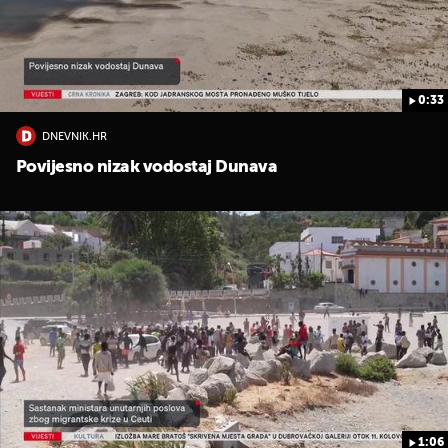
0:33
DNEVNIK.HR
Povijesno nizak vodostaj Dunava
UKLJUČITE NOTIFIKACIJE
1:06