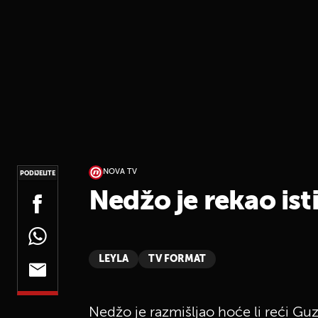
NOVA TV
PODIJELITE
Nedžo je rekao ist
LEYLA
TV FORMAT
Nedžo je razmišljao hoće li reći Guzide