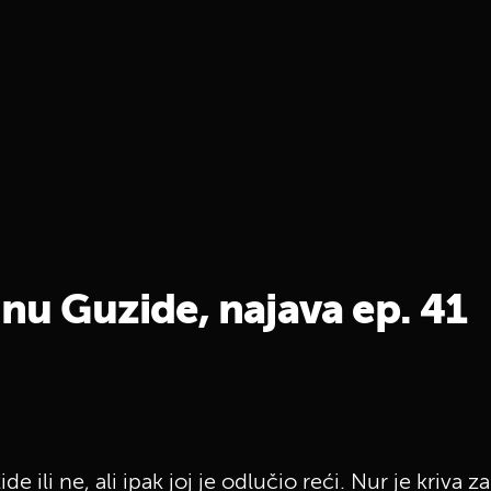
inu Guzide, najava ep. 41
 ili ne, ali ipak joj je odlučio reći. Nur je kriva za