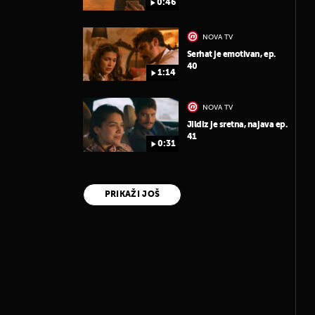
0:46
NOVA TV
Serhat je emotivan, ep.
40
1:14
NOVA TV
Jildiz je sretna, najava ep.
41
0:31
PRIKAŽI JOŠ