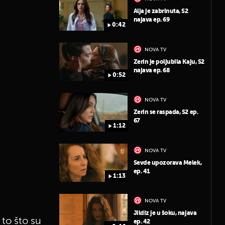
Alja je zabrinuta, S2
najava ep. 69
0:42
NOVA TV
Zerin je poljubila Kaju, S2
najava ep. 68
0:52
NOVA TV
Zerin se raspada, S2 ep.
67
1:12
NOVA TV
Sevde upozorava Melek,
ep. 41
1:13
NOVA TV
Jildiz je u šoku, najava
 to što su
ep. 42