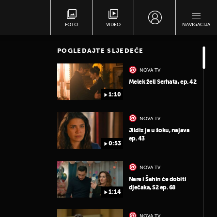
FOTO
VIDEO
NAVIGACIJA
POGLEDAJTE SLJEDEĆE
NOVA TV
Melek želi Serhata, ep. 42
1:10
NOVA TV
Jildiz je u šoku, najava
ep. 43
0:53
NOVA TV
Nare i Šahin će dobiti
dječaka, S2 ep. 68
1:14
NOVA TV