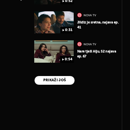
0:52
NOVA TV
Jildiz je sretna, najava ep.
41
0:31
NOVA TV
Nare tješi Alju, S2 najava
ep. 67
0:54
PRIKAŽI JOŠ