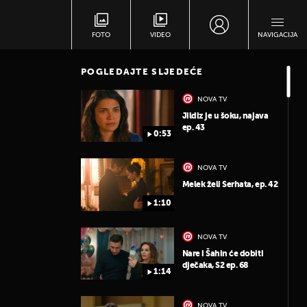
FOTO
VIDEO
NAVIGACIJA
POGLEDAJTE SLJEDEĆE
NOVA TV
Jildiz je u šoku, najava
ep. 43
0:53
NOVA TV
Melek želi Serhata, ep. 42
1:10
NOVA TV
Nare i Šahin će dobiti
dječaka, S2 ep. 68
1:14
NOVA TV