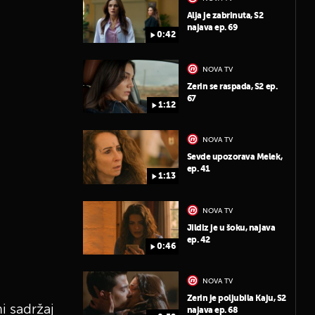
Alja je zabrinuta, S2
najava ep. 69
0:42
NOVA TV
Zerin se raspada, S2 ep.
67
1:12
NOVA TV
Sevde upozorava Melek,
ep. 41
1:13
NOVA TV
Jildiz je u šoku, najava
ep. 42
0:46
NOVA TV
Zerin je poljubila Kaju, S2
i sadržaj
najava ep. 68