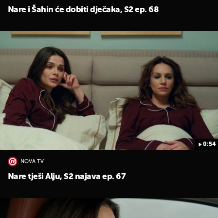
Nare i Šahin će dobiti dječaka, S2 ep. 68
0:54
NOVA TV
Nare tješi Alju, S2 najava ep. 67