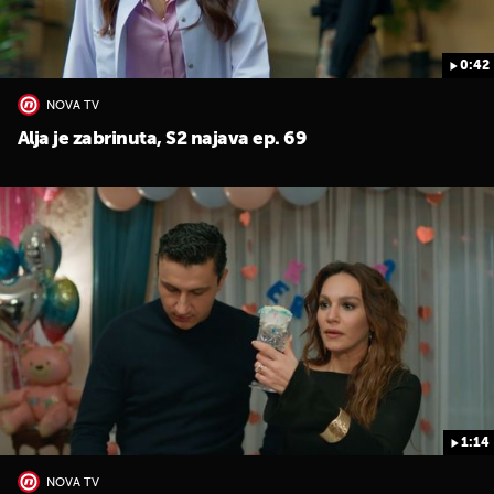
0:42
NOVA TV
Alja je zabrinuta, S2 najava ep. 69
1:14
NOVA TV