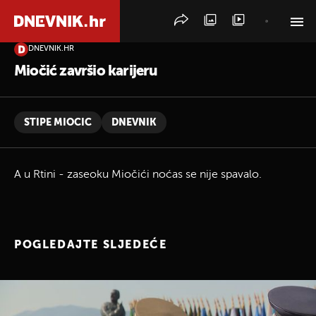
DNEVNIK.HR
PRETRAŽITE VIJESTI
Miočić završio karijeru
STIPE MIOCIC
DNEVNIK
A u Rtini - zaseoku Miočići noćas se nije spavalo.
POGLEDAJTE SLJEDEĆE