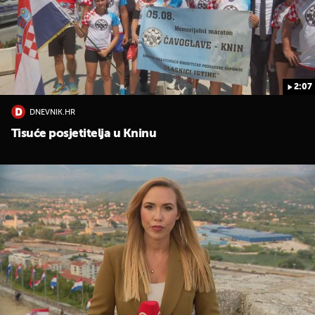
2:07
DNEVNIK.HR
UKLJUČITE NOTIFIKACIJE
Tisuće posjetitelja u Kninu