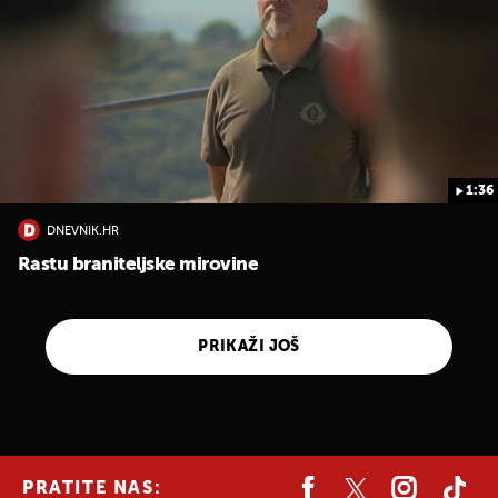
1:36
DNEVNIK.HR
Rastu braniteljske mirovine
PRIKAŽI JOŠ
PRATITE NAS: