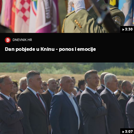
3:30
DNEVNIK.HR
Dan pobjede u Kninu - ponos i emocije
3:07