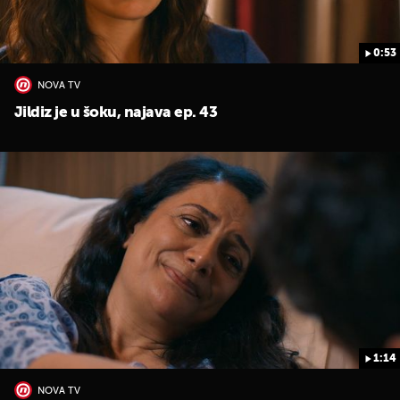
0:53
NOVA TV
Jildiz je u šoku, najava ep. 43
1:14
NOVA TV