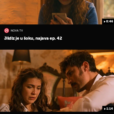
0:46
NOVA TV
Jildiz je u šoku, najava ep. 42
1:14