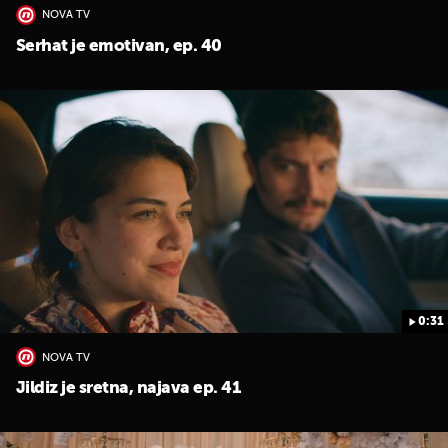
NOVA TV
Serhat je emotivan, ep. 40
0:31
NOVA TV
Jildiz je sretna, najava ep. 41