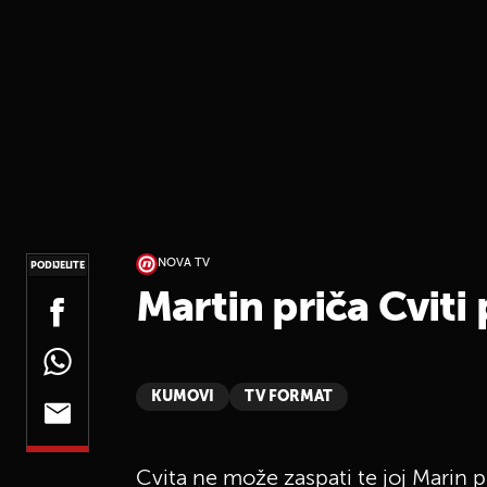
NOVA TV
PODIJELITE
Martin priča Cviti 
KUMOVI
TV FORMAT
Cvita ne može zaspati te joj Marin pr