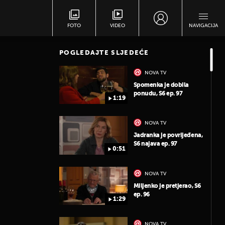
FOTO
VIDEO
NAVIGACIJA
POGLEDAJTE SLJEDEĆE
NOVA TV
Spomenka je dobila
ponudu, S6 ep. 97
1:19
NOVA TV
Jadranka je povrijeđena,
S6 najava ep. 97
0:51
NOVA TV
Miljenko je pretjerao, S6
ep. 96
1:29
NOVA TV