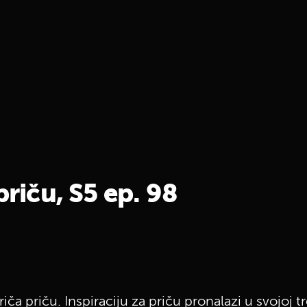
priču, S5 ep. 98
iča priču. Inspiraciju za priču pronalazi u svojoj t