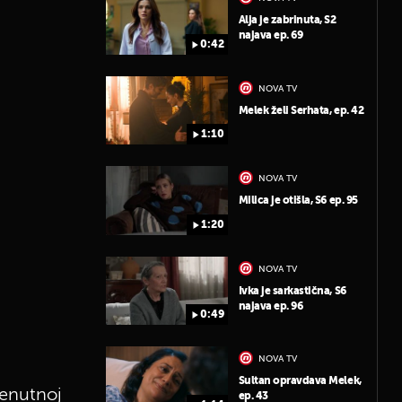
Alja je zabrinuta, S2
najava ep. 69
0:42
NOVA TV
Melek želi Serhata, ep. 42
1:10
NOVA TV
Milica je otišla, S6 ep. 95
1:20
NOVA TV
Ivka je sarkastična, S6
najava ep. 96
0:49
NOVA TV
Sultan opravdava Melek,
renutnoj
ep. 43