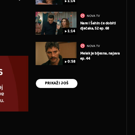
1:14
NOVA TV
Nare i Šahin će dobiti
dječaka, S2 ep. 68
1:14
NOVA TV
Melek je bijesna, najava
ep. 44
0:58
PRIKAŽI JOŠ