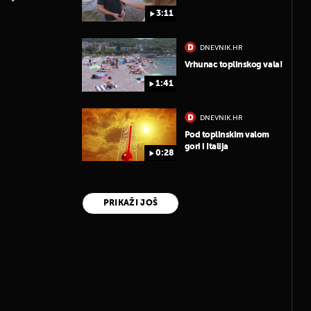
3:11
DNEVNIK.HR
Vrhunac toplinskog vala!
1:41
DNEVNIK.HR
Pod toplinskim valom
gori i Italija
0:28
PRIKAŽI JOŠ