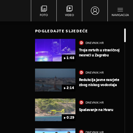
FOTO
VIDEO
NAVIGACIJA
POGLEDAJTE SLJEDEĆE
DNEVNIK.HR
Troje mrtvih u stravičnoj
nesreći u Zagrebu
1:48
DNEVNIK.HR
Redukcija javne rasvjete
zbog niskog vodostaja
2:14
DNEVNIK.HR
Spašavanje na Hvaru
0:29
DNEVNIK.HR