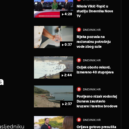
Nikola Vikić-Topić u
studiju Dnevnika Nove
4:28
TV
DNEVNIK.HR
Rijeka pozvala na
racionalnu potrošnju
0:37
vode zbog suše
DNEVNIK.HR
Osijek oborio rekord,
izmereno 40 stupnjeva
2:44
a
DNEVNIK.HR
Povijesno nizak vodostaj
Dunava zaustavio
2:37
kruzere i teretne brodove
DNEVNIK.HR
asljedniku
Orljava gotovo presušila