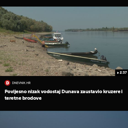
2:37
DNEVNIK.HR
Povijesno nizak vodostaj Dunava zaustavio kruzere i
teretne brodove