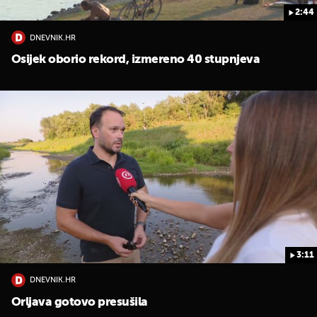
2:44
DNEVNIK.HR
Osijek oborio rekord, izmereno 40 stupnjeva
3:11
DNEVNIK.HR
Orljava gotovo presušila