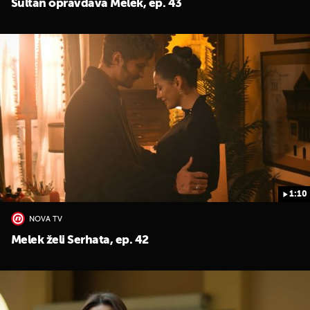
Sultan opravdava Melek, ep. 43
UKLJUČITE NOTIFIKACIJE
1:10
NOVA TV
Melek želi Serhata, ep. 42