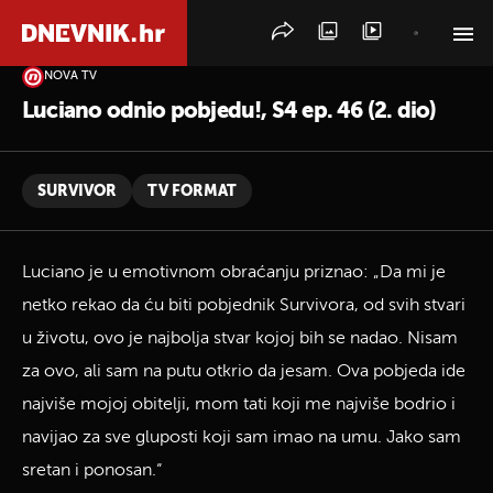
NOVA TV
PRETRAŽITE VIJESTI
Luciano odnio pobjedu!, S4 ep. 46 (2. dio)
SURVIVOR
TV FORMAT
Luciano je u emotivnom obraćanju priznao: „Da mi je
netko rekao da ću biti pobjednik Survivora, od svih stvari
u životu, ovo je najbolja stvar kojoj bih se nadao. Nisam
za ovo, ali sam na putu otkrio da jesam. Ova pobjeda ide
najviše mojoj obitelji, mom tati koji me najviše bodrio i
navijao za sve gluposti koji sam imao na umu. Jako sam
sretan i ponosan.“