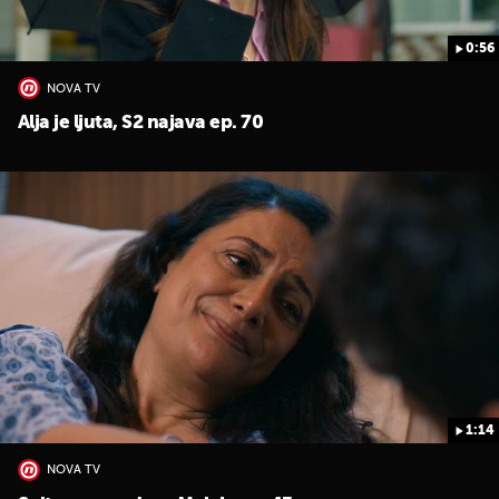
0:56
NOVA TV
Alja je ljuta, S2 najava ep. 70
1:14
NOVA TV