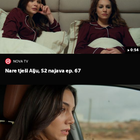
0:54
UKLJUČITE NOTIFIKACIJE
NOVA TV
Nare tješi Alju, S2 najava ep. 67