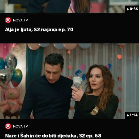
0:56
NOVA TV
Alja je ljuta, S2 najava ep. 70
1:14
NOVA TV
Nare i Šahin će dobiti dječaka, S2 ep. 68