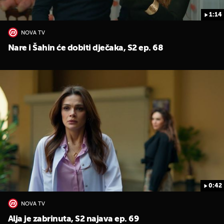
1:14
NOVA TV
Nare i Šahin će dobiti dječaka, S2 ep. 68
0:42
NOVA TV
Alja je zabrinuta, S2 najava ep. 69