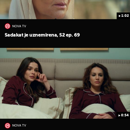
1:02
NOVA TV
Sadakat je uznemirena, S2 ep. 69
0:54
NOVA TV