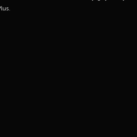
lus.
UKLJUČITE NOTIFIKACIJE