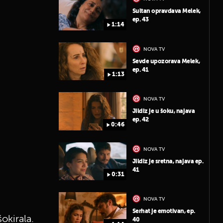
Sultan opravdava Melek,
ep. 43
1:14
NOVA TV
Sevde upozorava Melek,
ep. 41
1:13
NOVA TV
Jildiz je u šoku, najava
ep. 42
0:46
NOVA TV
Jildiz je sretna, najava ep.
41
0:31
NOVA TV
Serhat je emotivan, ep.
šokirala.
40