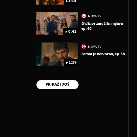
1:14
NOVA TV
Jildiz se zaručila, najava
ep. 40
0:41
NOVA TV
Serhat je nervozan, ep. 38
1:29
PRIKAŽI JOŠ