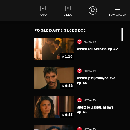
FOTO
VIDEO
NAVIGACIJA
POGLEDAJTE SLJEDEĆE
NOVA TV
Melek želi Serhata, ep. 42
1:10
NOVA TV
Melek je bijesna, najava
ep. 44
0:58
NOVA TV
Jildiz je u šoku, najava
ep. 43
0:53
NOVA TV