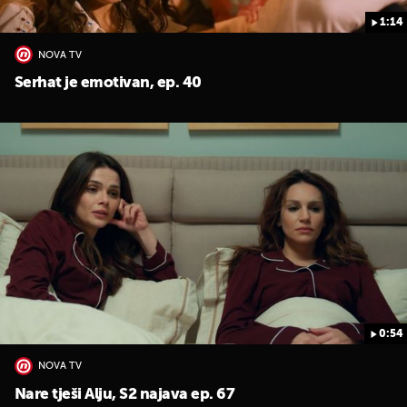
1:14
NOVA TV
Serhat je emotivan, ep. 40
0:54
NOVA TV
Nare tješi Alju, S2 najava ep. 67