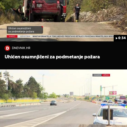
0:34
DNEVNIK.HR
Uhićen osumnjičeni za podmetanje požara