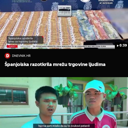
0:39
DNEVNIK.HR
UKLJUČITE NOTIFIKACIJE
Španjolska razotkrila mrežu trgovine ljudima