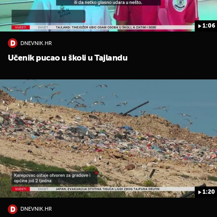
1:06
DNEVNIK.HR
Učenik pucao u školi u Tajlandu
1:20
DNEVNIK.HR