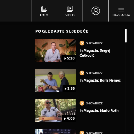
FOTO
VIDEO
NAVIGACIJA
POGLEDAJTE SLJEDEĆE
SHOWBUZZ
In Magazin: Sergej
Ćetković
5:10
SHOWBUZZ
In Magazin: Boris Nemec
3:35
SHOWBUZZ
In Magazin: Mario Roth
4:03
SHOWBUZZ