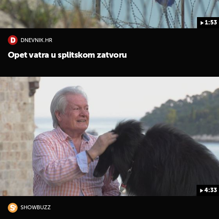
1:53
DNEVNIK.HR
Opet vatra u splitskom zatvoru
4:33
SHOWBUZZ