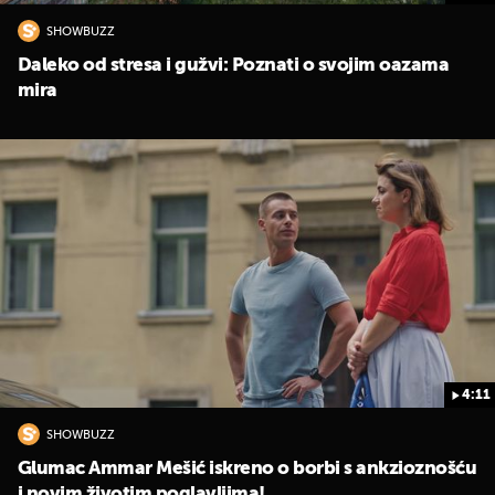
SHOWBUZZ
Daleko od stresa i gužvi: Poznati o svojim oazama
mira
4:11
SHOWBUZZ
Glumac Ammar Mešić iskreno o borbi s ankzioznošću
i novim životim poglavljima!