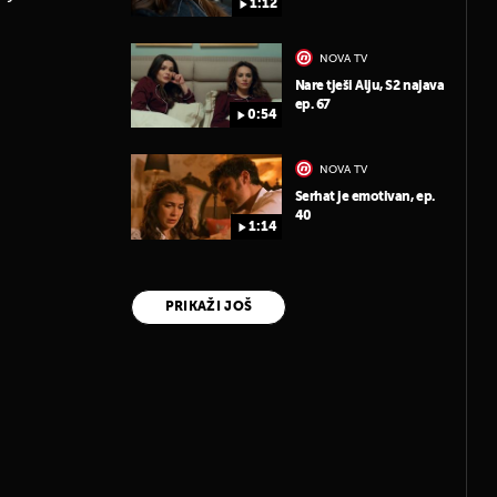
1:12
NOVA TV
Nare tješi Alju, S2 najava
ep. 67
0:54
NOVA TV
Serhat je emotivan, ep.
40
1:14
PRIKAŽI JOŠ