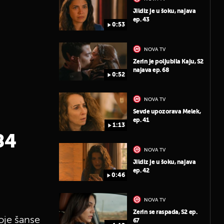
Jildiz je u šoku, najava
ep. 43
0:53
NOVA TV
Zerin je poljubila Kaju, S2
najava ep. 68
0:52
NOVA TV
Sevde upozorava Melek,
ep. 41
1:13
84
NOVA TV
Jildiz je u šoku, najava
ep. 42
0:46
NOVA TV
Zerin se raspada, S2 ep.
toje šanse
67