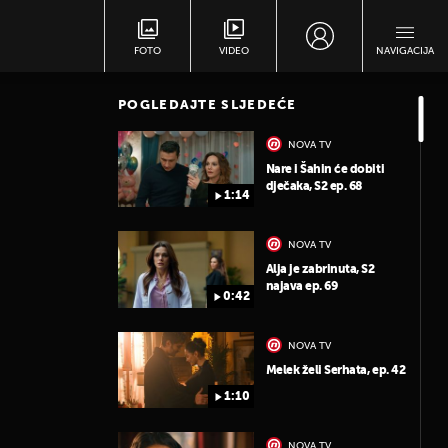
FOTO
VIDEO
NAVIGACIJA
POGLEDAJTE SLJEDEĆE
NOVA TV
Nare i Šahin će dobiti
dječaka, S2 ep. 68
1:14
NOVA TV
Alja je zabrinuta, S2
najava ep. 69
0:42
NOVA TV
Melek želi Serhata, ep. 42
1:10
NOVA TV