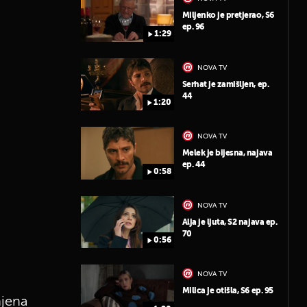
Miljenko je pretjerao, S6
ep. 96
1:29
NOVA TV
Serhat je zamišljen, ep.
44
1:20
NOVA TV
Melek je bijesna, najava
ep. 44
0:58
NOVA TV
Alja je ljuta, S2 najava ep.
70
0:56
NOVA TV
Milica je otišla, S6 ep. 95
njena