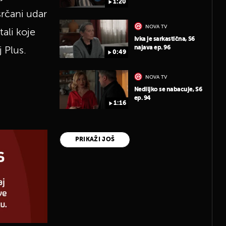
1:20
srčani udar
NOVA TV
tali koje
Ivka je sarkastična, S6
najava ep. 96
 Plus.
0:49
NOVA TV
Nediljko se nabacuje, S6
ep. 94
1:16
PRIKAŽI JOŠ