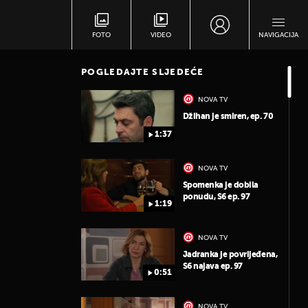
FOTO
VIDEO
NAVIGACIJA
POGLEDAJTE SLJEDEĆE
NOVA TV
Džihan je smiren, ep. 70
1:37
NOVA TV
Spomenka je dobila
ponudu, S6 ep. 97
1:19
NOVA TV
Jadranka je povrijeđena,
S6 najava ep. 97
0:51
NOVA TV