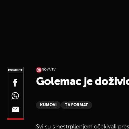
NOVA TV
PODIJELITE
Golemac je doživio
KUMOVI
TV FORMAT
Svi su s nestrpljenjem očekivali pr