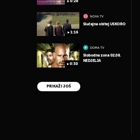
0:28
NOVA TV
Slučajna obitej USKORO
1:16
DOMA TV
Slobodna zona 02.08.
NEDJELJA
0:30
PRIKAŽI JOŠ