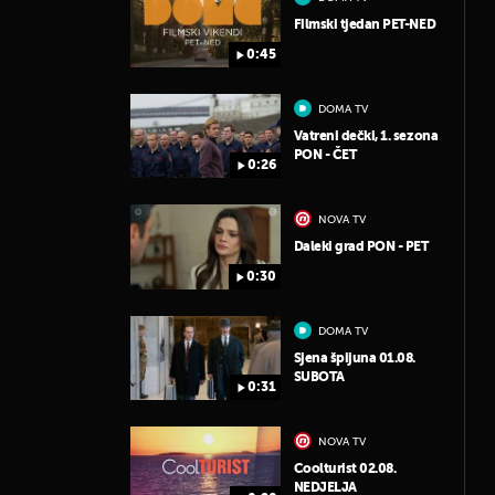
Filmski tjedan PET-NED
0:45
DOMA TV
Vatreni dečki, 1. sezona
PON - ČET
0:26
NOVA TV
Daleki grad PON - PET
0:30
DOMA TV
Sjena špijuna 01.08.
SUBOTA
0:31
NOVA TV
Coolturist 02.08.
NEDJELJA