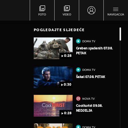
FOTO
VIDEO
NAVIGACIJA
POGLEDAJTE SLJEDEĆE
DOMA TV
Greben spašenih 07.08.
PETAK
0:28
DOMA TV
Šakal 07.08. PETAK
0:30
NOVA TV
Coolturist 09.08.
NEDJELJA
0:28
DOMA TV