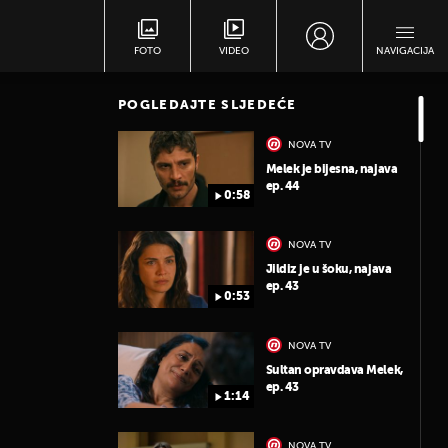
FOTO
VIDEO
NAVIGACIJA
POGLEDAJTE SLJEDEĆE
NOVA TV
Melek je bijesna, najava
ep. 44
0:58
NOVA TV
Jildiz je u šoku, najava
ep. 43
0:53
NOVA TV
Sultan opravdava Melek,
ep. 43
1:14
NOVA TV