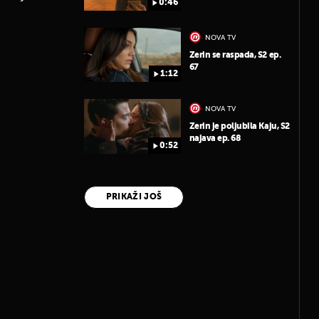
0:46
NOVA TV
Zerin se raspada, S2 ep.
67
1:12
NOVA TV
Zerin je poljubila Kaju, S2
najava ep. 68
0:52
PRIKAŽI JOŠ