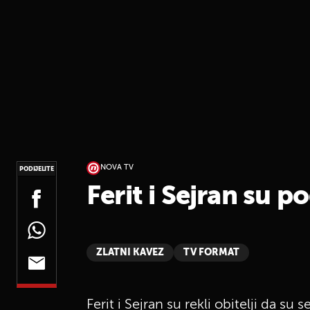
NOVA TV
PODIJELITE
Ferit i Sejran su pod
ZLATNI KAVEZ
TV FORMAT
Ferit i Sejran su rekli obitelji da su 