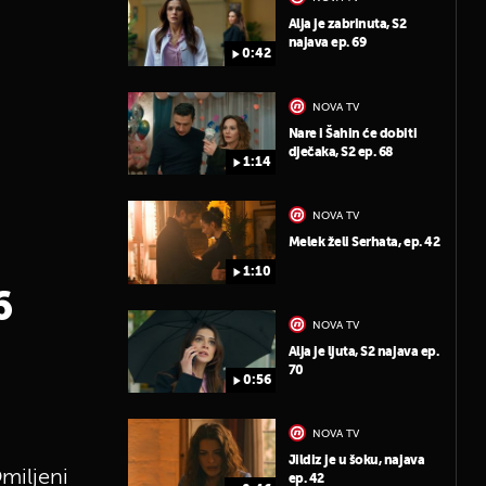
Alja je zabrinuta, S2
najava ep. 69
0:42
NOVA TV
Nare i Šahin će dobiti
dječaka, S2 ep. 68
1:14
NOVA TV
Melek želi Serhata, ep. 42
1:10
6
NOVA TV
Alja je ljuta, S2 najava ep.
70
0:56
NOVA TV
Jildiz je u šoku, najava
Omiljeni
ep. 42