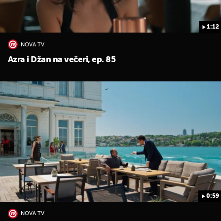
1:12
NOVA TV
Azra i Džan na večeri, ep. 85
0:59
NOVA TV