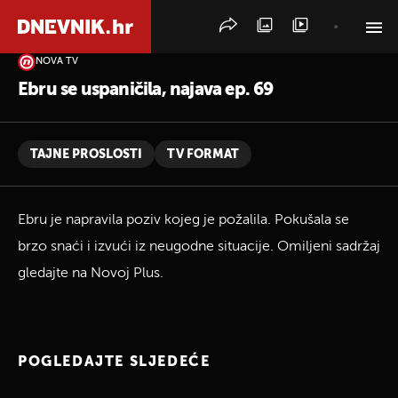
NOVA TV
PRETRAŽITE VIJESTI
Ebru se uspaničila, najava ep. 69
TAJNE PROSLOSTI
TV FORMAT
Ebru je napravila poziv kojeg je požalila. Pokušala se
brzo snaći i izvući iz neugodne situacije. Omiljeni sadržaj
gledajte na Novoj Plus.
POGLEDAJTE SLJEDEĆE