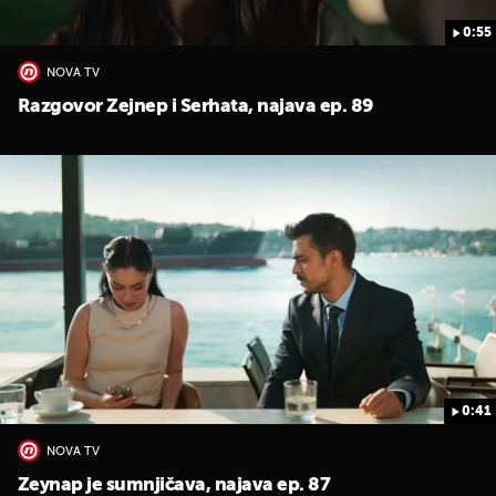
0:55
NOVA TV
Razgovor Zejnep i Serhata, najava ep. 89
0:41
NOVA TV
Zeynap je sumnjičava, najava ep. 87