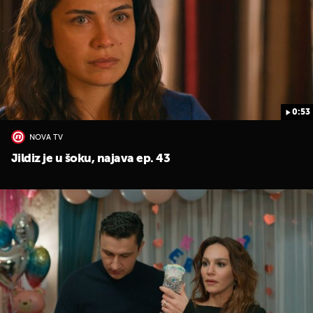
0:53
UKLJUČITE NOTIFIKACIJE
NOVA TV
Jildiz je u šoku, najava ep. 43