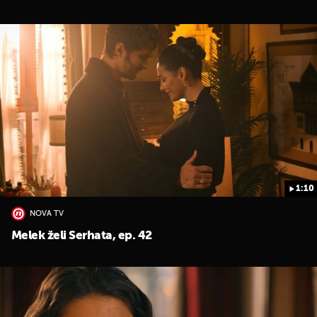
1:10
NOVA TV
Melek želi Serhata, ep. 42