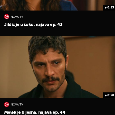
0:53
NOVA TV
Jildiz je u šoku, najava ep. 43
0:58
NOVA TV
Melek je bijesna, najava ep. 44