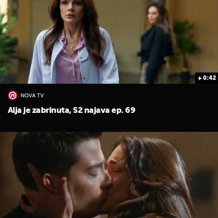
0:42
UKLJUČITE NOTIFIKACIJE
NOVA TV
Alja je zabrinuta, S2 najava ep. 69