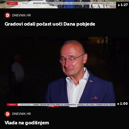
1:27
DNEVNIK.HR
Gradovi odali počast uoči Dana pobjede
1:00
DNEVNIK.HR
Vlada na godišnjem