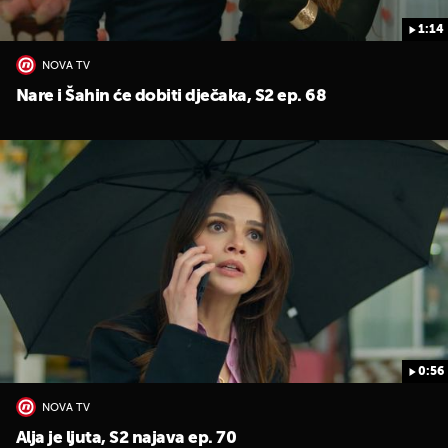
1:14
NOVA TV
Nare i Šahin će dobiti dječaka, S2 ep. 68
0:56
NOVA TV
Alja je ljuta, S2 najava ep. 70