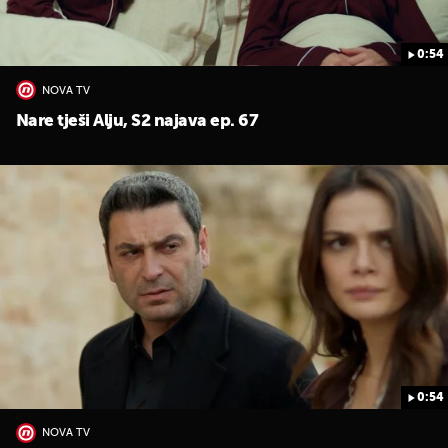
0:54
NOVA TV
Nare tješi Alju, S2 najava ep. 67
0:54
NOVA TV