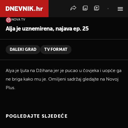
NOVA TV
PRETRAŽITE VIJESTI
Alja je uznemirena, najava ep. 25
DALEKI GRAD
TV FORMAT
Alya je ljuta na Džihana jer je pucao u čovjeka i uopće ga
ne briga kako mu je. Omiljeni sadržaj gledajte na Novoj
Plus.
POGLEDAJTE SLJEDEĆE