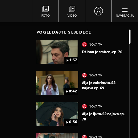
FOTO
VIDEO
NAVIGACIJA
POGLEDAJTE SLJEDEĆE
NOVA TV
Džihan je smiren, ep. 70
1:37
NOVA TV
Alja je zabrinuta, S2
najava ep. 69
0:42
NOVA TV
Alja je ljuta, S2 najava ep.
70
0:56
NOVA TV