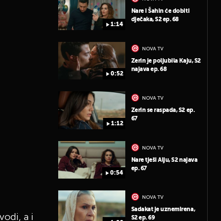
Nare i Šahin će dobiti
dječaka, S2 ep. 68
1:14
NOVA TV
Zerin je poljubila Kaju, S2
najava ep. 68
0:52
NOVA TV
Zerin se raspada, S2 ep.
67
1:12
NOVA TV
Nare tješi Alju, S2 najava
ep. 67
0:54
NOVA TV
Sadakat je uznemirena,
odi, a i
S2 ep. 69