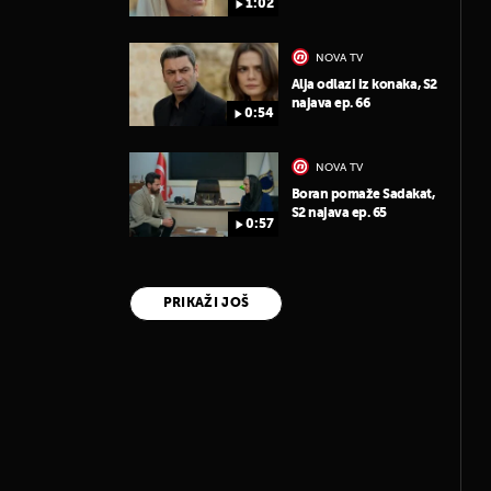
1:02
NOVA TV
Alja odlazi iz konaka, S2
najava ep. 66
0:54
NOVA TV
Boran pomaže Sadakat,
S2 najava ep. 65
0:57
PRIKAŽI JOŠ