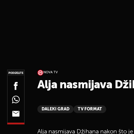
NOVA TV
PODIJELITE
Alja nasmijava Dži
DALEKI GRAD
TV FORMAT
Alja nasmijava Džihana nakon što je 