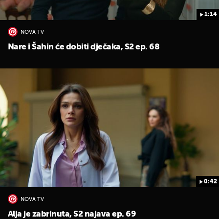
1:14
NOVA TV
Nare i Šahin će dobiti dječaka, S2 ep. 68
0:42
NOVA TV
Alja je zabrinuta, S2 najava ep. 69