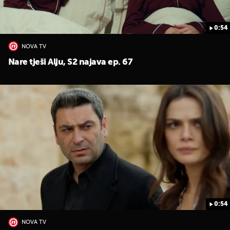
0:54
NOVA TV
Nare tješi Alju, S2 najava ep. 67
0:54
NOVA TV