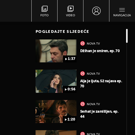
FOTO
VIDEO
NAVIGACIJA
POGLEDAJTE SLJEDEĆE
NOVA TV
Džihan je smiren, ep. 70
1:37
NOVA TV
Alja je ljuta, S2 najava ep.
70
0:56
NOVA TV
Serhat je zamišljen, ep.
44
1:20
NOVA TV