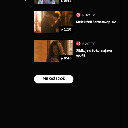
0:42
NOVA TV
Melek želi Serhata, ep. 42
1:10
NOVA TV
Jildiz je u šoku, najava
ep. 42
0:46
PRIKAŽI JOŠ