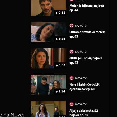
Melek je bijesna, najava
ep. 44
0:58
NOVA TV
Sultan opravdava Melek,
ep. 43
1:14
NOVA TV
Jildiz je u šoku, najava
ep. 43
0:53
NOVA TV
Nare i Šahin će dobiti
dječaka, S2 ep. 68
1:14
NOVA TV
Alja je zabrinuta, S2
te na Novoj
najava ep. 69