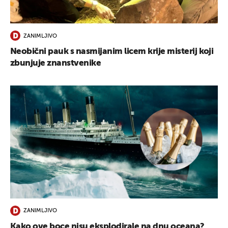
UKLJUČITE NOTIFIKACIJE
ZANIMLJIVO
Neobični pauk s nasmijanim licem krije misterij koji
zbunjuje znanstvenike
ZANIMLJIVO
Kako ove boce nisu eksplodirale na dnu oceana?