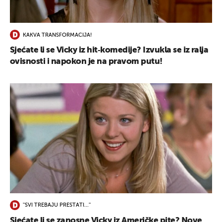
UKLJUČITE NOTIFIKACIJE
KAKVA TRANSFORMACIJA!
Sjećate li se Vicky iz hit‑komedije? Izvukla se iz ralja
ovisnosti i napokon je na pravom putu!
''SVI TREBAJU PRESTATI...''
Sjećate li se zanosne Vicky iz Američke pite? Nove