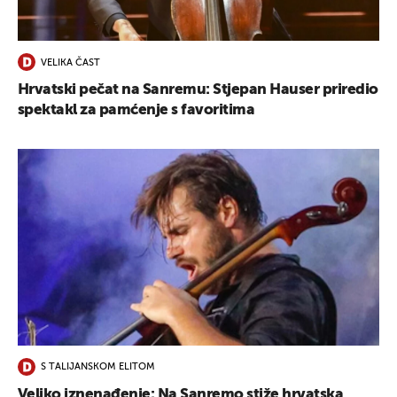
UKLJUČITE NOTIFIKACIJE
VELIKA ČAST
Hrvatski pečat na Sanremu: Stjepan Hauser priredio
spektakl za pamćenje s favoritima
S TALIJANSKOM ELITOM
Veliko iznenađenje: Na Sanremo stiže hrvatska